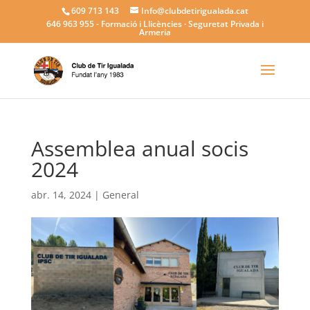
609 713 143
Info@clubdetirigualada.cat
646 963 955
- Formació i Llicències · Seguretat Privada i
Armeria
Assemblea anual socis
2024
abr. 14, 2024
|
General