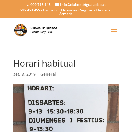
609 713 143
Info@clubdetirigualada.cat
646 963 955
- Formació i Llicències · Seguretat Privada i
Armeria
Horari habitual
set. 8, 2019
|
General