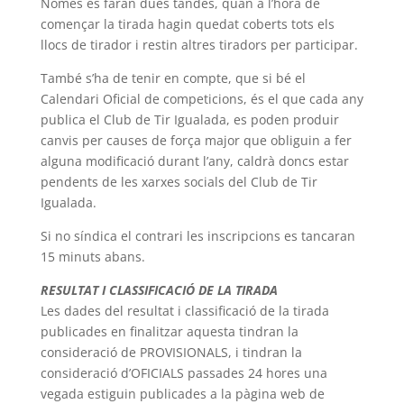
Només es faran dues tandes, quan a l’hora de
començar la tirada hagin quedat coberts tots els
llocs de tirador i restin altres tiradors per participar.
També s’ha de tenir en compte, que si bé el
Calendari Oficial de competicions, és el que cada any
publica el Club de Tir Igualada, es poden produir
canvis per causes de força major que obliguin a fer
alguna modificació durant l’any, caldrà doncs estar
pendents de les xarxes socials del Club de Tir
Igualada.
Si no síndica el contrari les inscripcions es tancaran
15 minuts abans.
RESULTAT I CLASSIFICACIÓ DE LA TIRADA
Les dades del resultat i classificació de la tirada
publicades en finalitzar aquesta tindran la
consideració de PROVISIONALS, i tindran la
consideració d’OFICIALS passades 24 hores una
vegada estiguin publicades a la pàgina web de