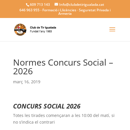
609 713 143
Info@clubdetirigualada.cat
646 963 955
- Formació i Llicències · Seguretat Privada i
Armeria
Normes Concurs Social –
2026
març 16, 2019
CONCURS SOCIAL 2026
Totes les tirades començaran a les 10:00 del matí, si
no s’indica el contrari