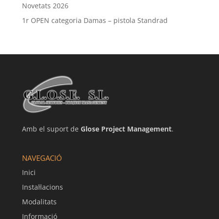
Novetats 2026
1r OPEN categoria Damas – pistola Standrad
Amb el suport de
Glose Project Management
.
NAVEGACIÓ
Inici
Instal·lacions
Modalitats
Informació