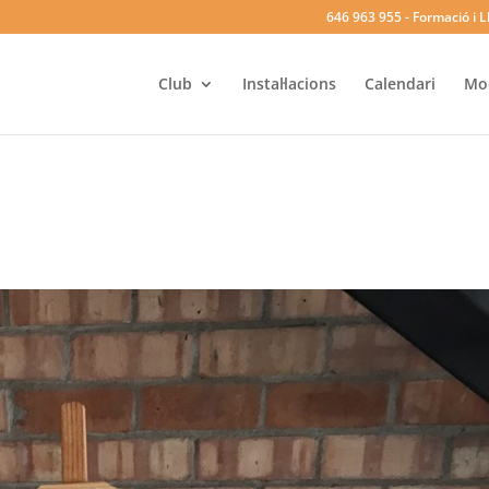
646 963 955
- Formació i L
Club
Instal·lacions
Calendari
Mod