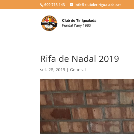
609 713 143
Info@clubdetirigualada.cat
Rifa de Nadal 2019
set. 28, 2019
|
General