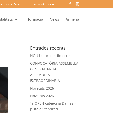
licències · Seguretat Privada i Armeria
alitats
Informació
News
Armeria
Entrades recents
NOU horari de dimecres
CONVOCATÒRIA ASSEMBLEA
GENERAL ANUAL I
ASSEMBLEA
EXTRAORDINARIA
Novetats 2026
Novetats 2026
1r OPEN categoria Damas –
pistola Standrad