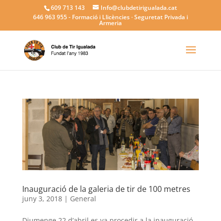
609 713 143
Info@clubdetirigualada.cat
646 963 955
- Formació i Llicències · Seguretat Privada i
Armeria
Inauguració de la galeria de tir de 100 metres
juny 3, 2018
|
General
Diumenge 22 d’abril es va procedir a la inauguració