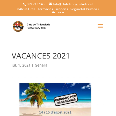
609 713 143
Info@clubdetirigualada.cat
646 963 955
- Formació i Llicències · Seguretat Privada i
Armeria
VACANCES 2021
jul. 1, 2021
|
General