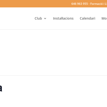
646 963 955
- Formació i L
Club
Instal·lacions
Calendari
Mod
a