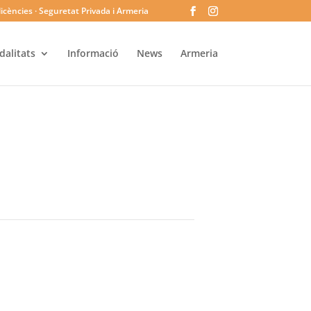
licències · Seguretat Privada i Armeria
alitats
Informació
News
Armeria