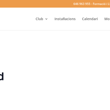
646 963 955
- Formació i L
Club
Instal·lacions
Calendari
Mod
d