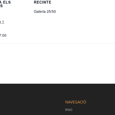
A ELS
RECINTE
LS
Galeria 25/50
e 1
7:00
NAVEGACIÓ
Inici