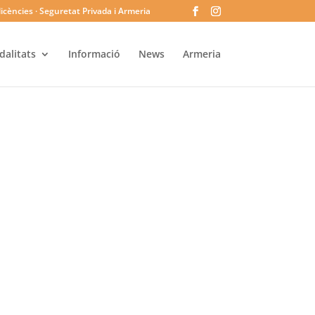
licències · Seguretat Privada i Armeria
alitats
Informació
News
Armeria